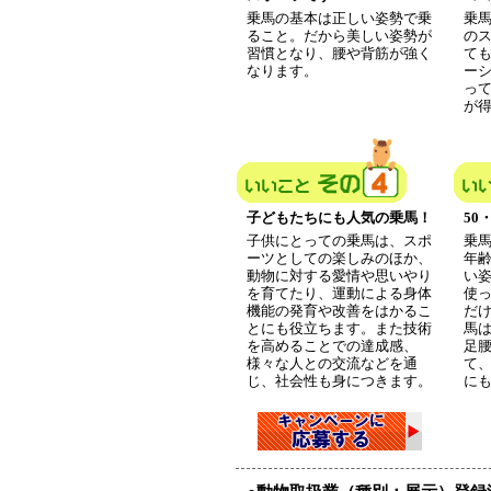
乗馬の基本は正しい姿勢で乗
乗
ること。だから美しい姿勢が
の
習慣となり、腰や背筋が強く
て
なります。
ー
っ
が
子どもたちにも人気の乗馬！
50
子供にとっての乗馬は、スポ
乗
ーツとしての楽しみのほか、
年
動物に対する愛情や思いやり
い
を育てたり、運動による身体
使
機能の発育や改善をはかるこ
だ
とにも役立ちます。また技術
馬
を高めることでの達成感、
足
様々な人との交流などを通
て
じ、社会性も身につきます。
に